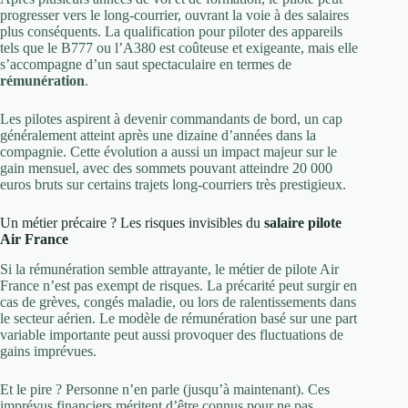
progresser vers le long-courrier, ouvrant la voie à des salaires
plus conséquents. La qualification pour piloter des appareils
tels que le B777 ou l’A380 est coûteuse et exigeante, mais elle
s’accompagne d’un saut spectaculaire en termes de
rémunération
.
Les pilotes aspirent à devenir commandants de bord, un cap
généralement atteint après une dizaine d’années dans la
compagnie. Cette évolution a aussi un impact majeur sur le
gain mensuel, avec des sommets pouvant atteindre 20 000
euros bruts sur certains trajets long-courriers très prestigieux.
Un métier précaire ? Les risques invisibles du
salaire pilote
Air France
Si la rémunération semble attrayante, le métier de pilote Air
France n’est pas exempt de risques. La précarité peut surgir en
cas de grèves, congés maladie, ou lors de ralentissements dans
le secteur aérien. Le modèle de rémunération basé sur une part
variable importante peut aussi provoquer des fluctuations de
gains imprévues.
Et le pire ? Personne n’en parle (jusqu’à maintenant). Ces
imprévus financiers méritent d’être connus pour ne pas