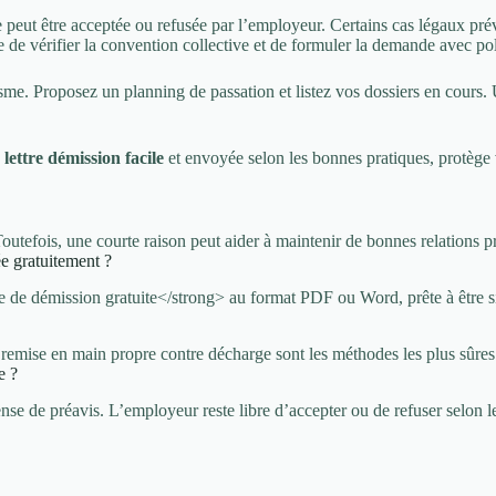
e peut être acceptée ou refusée par l’employeur. Certains cas légaux pré
le de vérifier la convention collective et de formuler la demande avec pol
sme. Proposez un planning de passation et listez vos dossiers en cours. U
n
lettre démission facile
et envoyée selon les bonnes pratiques, protège 
 Toutefois, une courte raison peut aider à maintenir de bonnes relations p
ée gratuitement ?
e de démission gratuite</strong> au format PDF ou Word, prête à être s
?
emise en main propre contre décharge sont les méthodes les plus sûres p
e ?
 de préavis. L’employeur reste libre d’accepter ou de refuser selon les