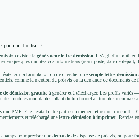
t pourquoi l’utiliser ?
émission existe : le
générateur lettre démission
. Il s’agit d’un outil e
rmer en quelques minutes vos informations (nom, poste, date de départ, du
’hésiter sur la formulation ou de chercher un
exemple lettre démission
essentiels, comme la mention du préavis ou la demande de documents de fi
re de démission gratuite
à générer et à télécharger. Les profils variés
re des modèles modulables, allant du ton formel au ton plus reconnaissant
ns une PME. Elle hésitait entre partir sereinement et risquer un conflit. E
remerciements et téléchargé une
lettre démission à imprimer
. Remise en
s champs pour préciser une demande de dispense de préavis, ou pour form