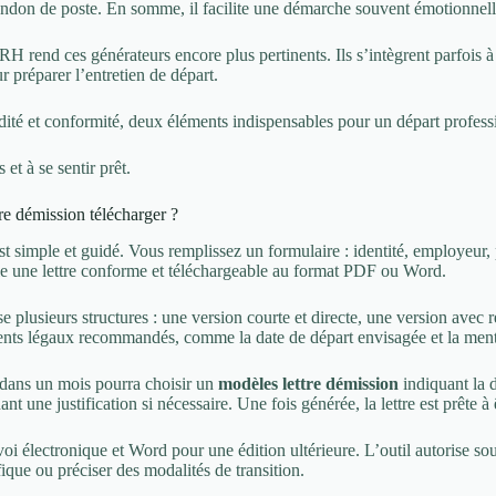
ndon de poste. En somme, il facilite une démarche souvent émotionnelle
 RH rend ces générateurs encore plus pertinents. Ils s’intègrent parfoi
 préparer l’entretien de départ.
pidité et conformité, deux éléments indispensables pour un départ professi
 et à se sentir prêt.
re démission télécharger ?
st simple et guidé. Vous remplissez un formulaire : identité, employeur,
le une lettre conforme et téléchargeable au format PDF ou Word.
ose plusieurs structures : une version courte et directe, une version av
ents légaux recommandés, comme la date de départ envisagée et la menti
 dans un mois pourra choisir un
modèles lettre démission
indiquant la 
une justification si nécessaire. Une fois générée, la lettre est prête à 
 électronique et Word pour une édition ultérieure. L’outil autorise sou
ique ou préciser des modalités de transition.