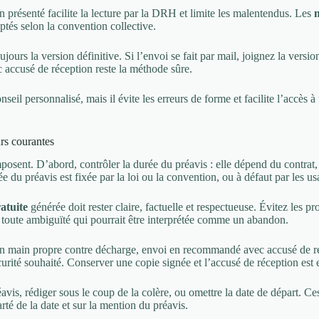
 présenté facilite la lecture par la DRH et limite les malentendus. Les
ptés selon la convention collective.
jours la version définitive. Si l’envoi se fait par mail, joignez la vers
 accusé de réception reste la méthode sûre.
seil personnalisé, mais il évite les erreurs de forme et facilite l’accès 
urs courantes
mposent. D’abord, contrôler la durée du préavis : elle dépend du contrat,
 du préavis est fixée par la loi ou la convention, ou à défaut par les us
ratuite
générée doit rester claire, factuelle et respectueuse. Évitez les p
 toute ambiguïté qui pourrait être interprétée comme un abandon.
e en main propre contre décharge, envoi en recommandé avec accusé de r
urité souhaité. Conserver une copie signée et l’accusé de réception est 
éavis, rédiger sous le coup de la colère, ou omettre la date de départ. C
larté de la date et sur la mention du préavis.