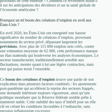
profondes de cette embellie ? Comment ce revirement influe-t-
il sur les anticipations des décideurs et sur la santé globale de
l’économie américaine ?
Pourquoi un tel boom des créations d’emplois en avril aux
États-Unis ?
En avril 2026, les États-Unis ont enregistré une hausse
significative du nombre de créations d’emplois, provenant
notamment du secteur privé, dépassant largement les
prévisions
. Avec plus de 115 000 emplois nets créés, contre
une estimation moyenne de 62 000, cette performance marque
un élan inattendu qui bouleverse les analyses économiques. Le
secteur manufacturier, traditionnellement sensible aux
fluctuations, montre quant à lui une légère contraction, mais
rien qui puisse ternir l’ensemble.
Ce
boom des créations d’emplois
trouve une partie de son
explication dans plusieurs facteurs combinés : les ajustements
post-pandémie qui accélèrent la reprise des secteurs frappés,
une demande intérieure toujours vigoureuse, ainsi qu’une
politique monétaire que la Réserve fédérale semble prête à
maintenir stable. Cette stabilité des taux d’intérêt joue un rôle
clé en créant les conditions favorables à l’embauche, sans
pression inflationniste excessive.