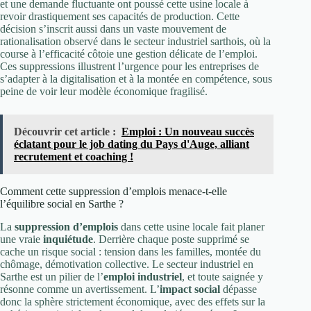
et une demande fluctuante ont poussé cette usine locale à
revoir drastiquement ses capacités de production. Cette
décision s’inscrit aussi dans un vaste mouvement de
rationalisation observé dans le secteur industriel sarthois, où la
course à l’efficacité côtoie une gestion délicate de l’emploi.
Ces suppressions illustrent l’urgence pour les entreprises de
s’adapter à la digitalisation et à la montée en compétence, sous
peine de voir leur modèle économique fragilisé.
Découvrir cet article :
Emploi : Un nouveau succès
éclatant pour le job dating du Pays d'Auge, alliant
recrutement et coaching !
Comment cette suppression d’emplois menace-t-elle
l’équilibre social en Sarthe ?
La
suppression d’emplois
dans cette usine locale fait planer
une vraie
inquiétude
. Derrière chaque poste supprimé se
cache un risque social : tension dans les familles, montée du
chômage, démotivation collective. Le secteur industriel en
Sarthe est un pilier de l’
emploi industriel
, et toute saignée y
résonne comme un avertissement. L’
impact social
dépasse
donc la sphère strictement économique, avec des effets sur la